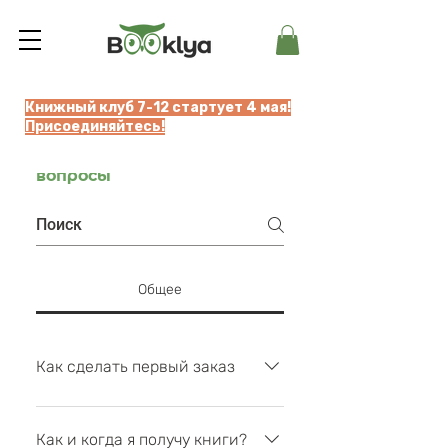
Книжный клуб 7-12 стартует 4 мая!
Присоединяйтесь!
Часто задаваемые
вопросы
Общее
Как сделать первый заказ
Внесите депозит на сайте. В
каталоге выберите книги и
Как и когда я получу книги?