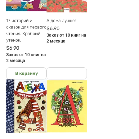
17 историй и
А дома лучше!
сказок для первого
Цена
$6.90
чтения. Храбрый
Заказ от 10 книг на
утенок.
2 месяца
Цена
$6.90
Заказ от 10 книг на
2 месяца
В корзину
На руках