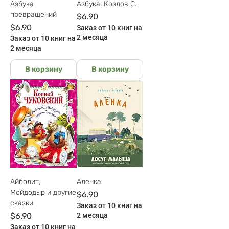
Азбука
Азбука. Козлов С.
превращений
Цена
$6.90
Цена
$6.90
Заказ от 10 книг на
2 месяца
Заказ от 10 книг на
2 месяца
В корзину
В корзину
Айболит,
Аленка
Мойдодыр и другие
Цена
$6.90
сказки
Заказ от 10 книг на
Цена
$6.90
2 месяца
Заказ от 10 книг на