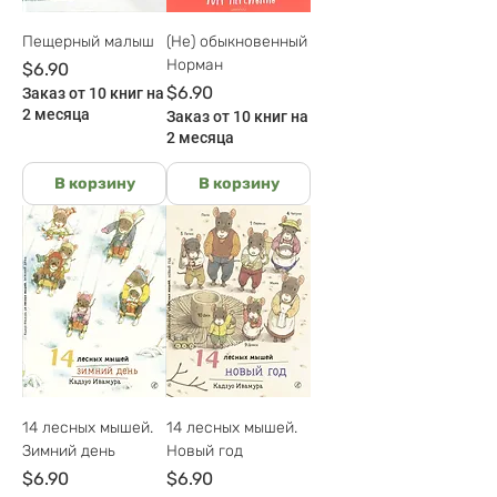
Пещерный малыш
(Не) обыкновенный
Норман
Цена
$6.90
Цена
$6.90
Заказ от 10 книг на
2 месяца
Заказ от 10 книг на
2 месяца
В корзину
В корзину
14 лесных мышей.
14 лесных мышей.
Зимний день
Новый год
Цена
Цена
$6.90
$6.90