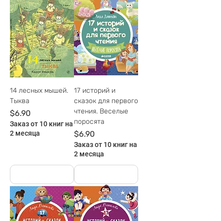
14 лесных мышей.
17 историй и
Тыква
сказок для первого
чтения. Веселые
Цена
$6.90
поросята
Заказ от 10 книг на
Цена
2 месяца
$6.90
Заказ от 10 книг на
2 месяца
На руках
На руках