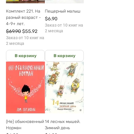
Комплект 221. На
Пещерный малыш
разный возраст -
Цена
$6.90
4-9+ лет.
Заказ от 10 книг на
Обычная цена
Цена со скидкой
$69.90
$55.92
2 месяца
Заказ от 10 книг на
2 месяца
В корзину
В корзину
(Не) обыкновенный
14 лесных мышей.
Норман
Зимний день