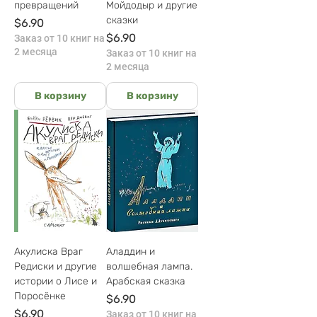
превращений
Мойдодыр и другие
сказки
Цена
$6.90
Цена
$6.90
Заказ от 10 книг на
2 месяца
Заказ от 10 книг на
2 месяца
В корзину
В корзину
Акулиска Враг
Аладдин и
Редиски и другие
волшебная лампа.
истории о Лисе и
Арабская сказка
Поросёнке
Цена
$6.90
Цена
$6.90
Заказ от 10 книг на