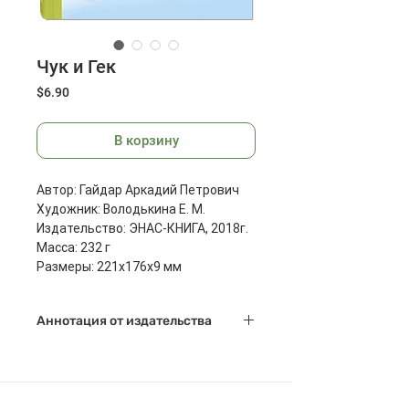
Чук и Гек
Цена
$6.90
В корзину
Автор: Гайдар Аркадий Петрович
Художник: Володькина Е. М.
Издательство: ЭНАС-КНИГА, 2018г.
Масса: 232 г
Размеры: 221x176x9 мм
Страниц: 56
Аннотация от издательства
Герои замечательной повести
Аркадия Гайдара (1904-1941) -
неугомонные мальчики Чук и Гек.