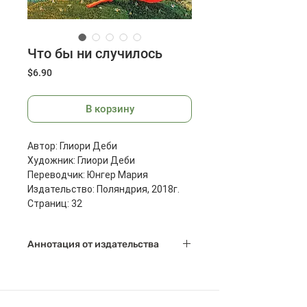
Что бы ни случилось
Цена
$6.90
В корзину
Автор: Глиори Деби
Художник: Глиори Деби
Переводчик: Юнгер Мария
Издательство: Поляндрия, 2018г.
Страниц: 32
Размеры: 245x195x4 мм
Масса: 142 г
Аннотация от издательства
"Я самый вредный и непослушный
на свете! - огорчается Лисёнок. -
Наверное, скоро ты перестанешь