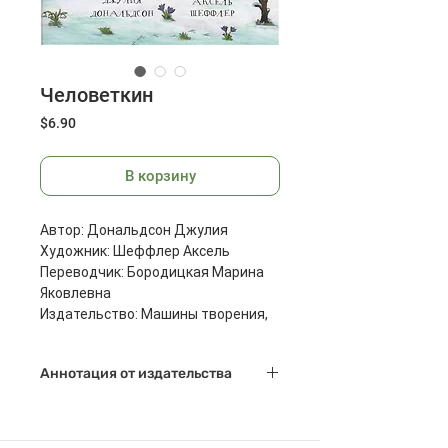
Человеткин
Цена
$6.90
В корзину
Автор: Дональдсон Джулия
Художник: Шеффлер Аксель
Переводчик: Бородицкая Марина
Яковлевна
Издательство: Машины творения,
2016г.
Масса: 396 г
Аннотация от издательства
Размеры: 282x223x10 мм
Страниц: 32
- Нет! Я не палка!
Пусти меня! Стой!