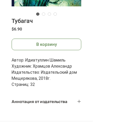
Тубагач
Цена
$6.90
В корзину
Автор: Идиатуллин Шамиль
Художник: Храмцов Александр
Издательство: Издательский дом
Мещерякова, 2018г.
Страниц: 32
Размеры: 222x172x9 мм
Масса: 234 г
Аннотация от издательства
Тубагач - это таинственное
дерево, которое вырастает за одну
ночь. Оно мешает взрослым, зато