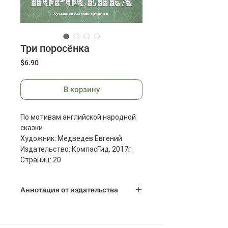
Три поросёнка
Цена
$6.90
В корзину
По мотивам английской народной
сказки.
Художник: Медведев Евгений
Издательство: КомпасГид, 2017г.
Страниц: 20
Размеры: 280x210x2 мм
Масса: 106 г
Аннотация от издательства
Мало на свете сказок, столь же
любимых, как "Три поросёнка", -