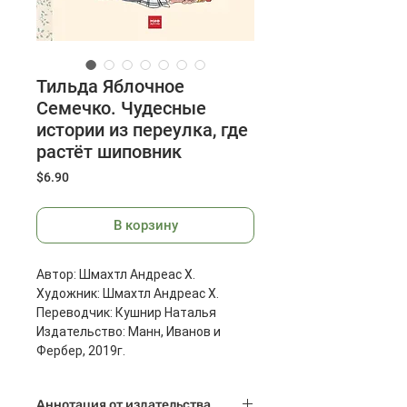
Тильда Яблочное
Семечко. Чудесные
истории из переулка, где
растёт шиповник
Цена
$6.90
В корзину
Автор: Шмахтл Андреас Х.
Художник: Шмахтл Андреас Х.
Переводчик: Кушнир Наталья
Издательство: Манн, Иванов и
Фербер, 2019г.
Страниц: 208
Размеры: 237x173x21 мм
Аннотация от издательства