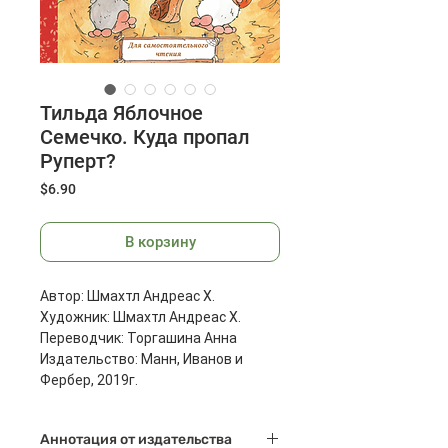
Тильда Яблочное
Семечко. Куда пропал
Руперт?
Цена
$6.90
В корзину
Автор: Шмахтл Андреас Х.
Художник: Шмахтл Андреас Х.
Переводчик: Торгашина Анна
Издательство: Манн, Иванов и
Фербер, 2019г.
Страниц: 40
Размеры: 248x174x9 мм
Аннотация от издательства
Масса: 272 г