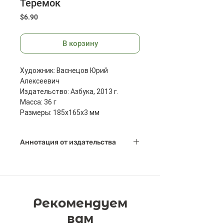
Теремок
Цена
$6.90
В корзину
Художник: Васнецов Юрий
Алексеевич
Издательство: Азбука, 2013 г.
Масса: 36 г
Размеры: 185x165x3 мм
Аннотация от издательства
Юрий Алексеевич Васнецов —
художник, уже при жизни
признанный классиком в области
детской книги. На книгах с его
Рекомендуем
иллюстрациями выросло не одно
поколение юных читателей.
вам
Созданные им образы мгновенно