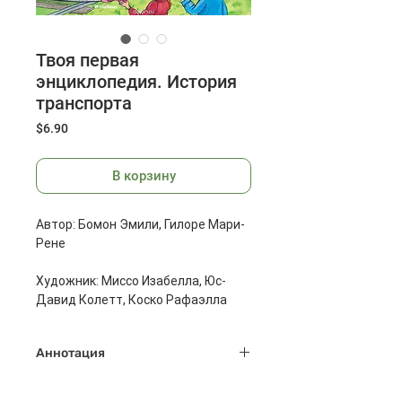
Твоя первая
энциклопедия. История
транспорта
Цена
$6.90
В корзину
Автор: Бомон Эмили, Гилоре Мари-
Рене
Художник: Миссо Изабелла, Юс-
Давид Колетт, Коско Рафаэлла
Переводчик: Торчинская Мария
Аннотация
Редактор: Киктев Сергей
Эта красочная энциклопедия