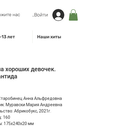
жите нас
Войти
-13 лет
Наши хиты
а хороших девочек.
антида
на
Старобинец Анна Альфредовна
к: Муравски Мария Андреевна
ьство: Абрикобукс, 2021г.
: 160
: 175х240х20 мм
00 г