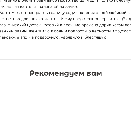
питание в очень правильное место, где дети едят только полезну
ы нет на карте, и граница её на замке.
Багет может преодолеть границу ради спасения своей любимой хо
ественных древних котлантов. И ему предстоит совершить ещё од
тлантический цветок, который в прежние времена дарил котам дев
зными размышлениями о любви и подлости, о верности и трусости
аковку, а зло - в подарочную, нарядную и блестящую.
Рекомендуем вам