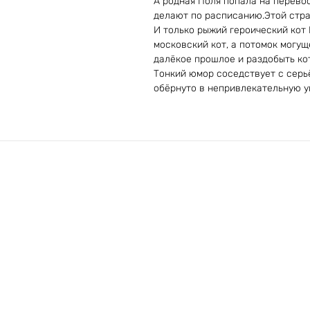
А родная Поля попала на перевос
делают по расписанию.Этой стран
И только рыжий героический кот 
московский кот, а потомок могущ
далёкое прошлое и раздобыть ко
Тонкий юмор соседствует с серьё
обёрнуто в непривлекательную уп