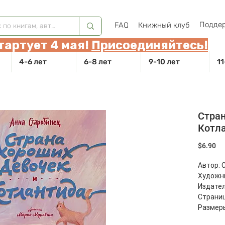
Поддер
FAQ
Книжный клуб
тартует 4 мая!
Присоединяйтесь!
4-6 лет
6-8 лет
9-10 лет
11
Стран
Котл
Це
$6.90
Автор: 
Художни
Издател
Страниц
Размеры
Масса: 4