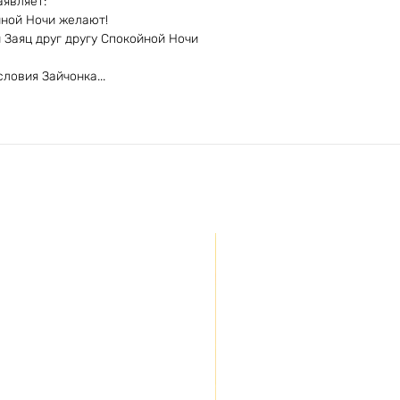
аявляет:
ойной Ночи желают!
и Заяц друг другу Спокойной Ночи
ловия Зайчонка...