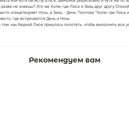
кать или хотя бы испугаться, Зайчонок решительно и чуть нагло з
, разве не знаешь? Это же Холм, где Лиса и Заяц друг другу Спок
асто олицетворяет Ночь, а Заяц - День. Поэтому "Холм, где Лиса 
место, где встречаются День и Ночь.
о том, как бедной Лисе пришлось попотеть, чтобы выполнить все ус
Рекомендуем вам