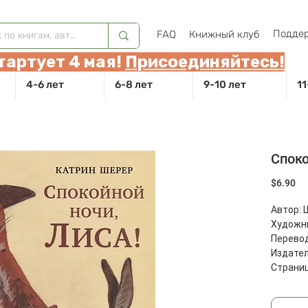
Поддер
FAQ
Книжный клуб
тартует 4 мая!
Присоединяйтесь!
4-6 лет
6-8 лет
9-10 лет
11
Споко
Це
$6.90
Автор: 
Художн
Перевод
Издател
Страниц
Размеры
Масса: 3