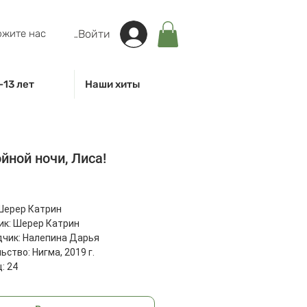
жите нас
Войти
-13 лет
Наши хиты
йной ночи, Лиса!
на
Шерер Катрин
ик: Шерер Катрин
чик: Налепина Дарья
ьство: Нигма, 2019 г.
: 24
: 283x220x8 мм
62 г