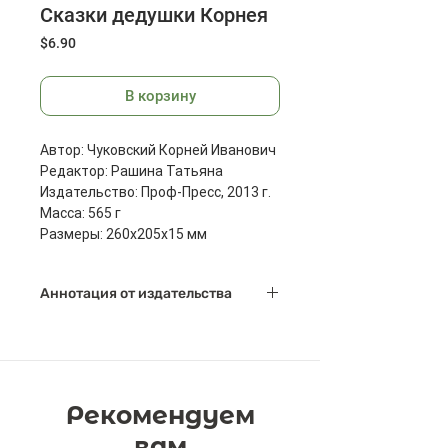
Сказки дедушки Корнея
Цена
$6.90
В корзину
Автор: Чуковский Корней Иванович
Редактор: Рашина Татьяна
Издательство: Проф-Пресс, 2013 г.
Масса: 565 г
Размеры: 260x205x15 мм
Аннотация от издательства
Сказки Корнея Чуковского уже
несколько десятилетий являются
самыми популярными и любимыми у
ребят. Всем с детства знакомы
Рекомендуем
стихотворения о добром докторе
Айболите, об украденном солнце, о
вам