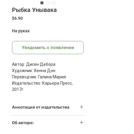
Рыбка Унывака
Цена
$6.90
На руках
Уведомить о появлении
Автор: Дисен Дебора
Художник: Хенна Дэн
Переводчик: Галина Мария
Издательство: Карьера Пресс,
2017г.
Страниц: 32
Размеры: 263x261x8 мм
Аннотация от издательства
Масса: 400 г
Страницу за страницей маленький
Об авторе:
читатель наблюдает за тем, как
все подводные жители стараются
Дебора Дизен - автор многих