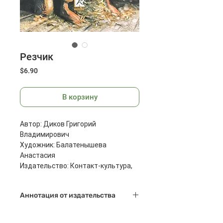
Резчик
Цена
$6.90
В корзину
Автор: Диков Григорий
Владимирович
Художник: Балатенышева
Анастасия
Издательство: Контакт-культура,
2014г.
Страниц: 16
Аннотация от издательства
Размеры: 290x215x1 мм
Масса: 108 г
Для старшего школьного возраста.