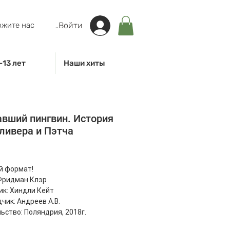
жите нас
Войти
-13 лет
Наши хиты
вший пингвин. История
ливера и Пэтча
на
й формат!
Фридман Клэр
к: Хиндли Кейт
чик: Андреев А.В.
ьство: Поляндрия, 2018г.
: 32