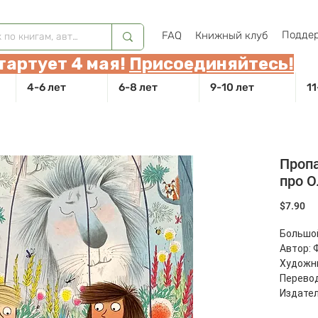
Поддер
FAQ
Книжный клуб
тартует 4 мая!
Присоединяйтесь!
4-6 лет
6-8 лет
9-10 лет
11
Пропа
про О
Це
$7.90
Большо
Автор: 
Художни
Перевод
Издател
Страниц