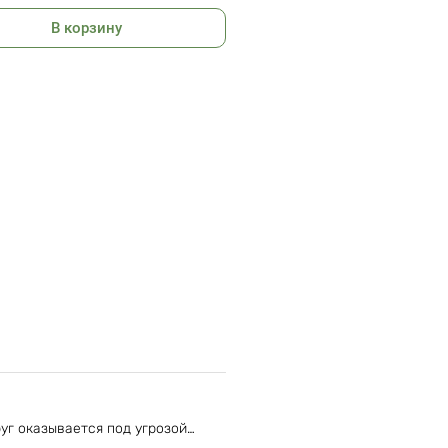
: 266x265x9 мм
В корзину
56 г
уг оказывается под угрозой…