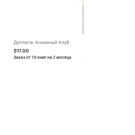
Доплата: Книжный Клуб
Майские ПриклюЧтени
Буклей - 11-12 лет - 
Цена
$17.00
Заказ от 10 книг на 2 месяца
Цена
$175.00
Заказ от 10 книг на 2 мес
Добавить в корзину
Добавить в корзи
BILINGUAL
CLUB
BOOKLYA -