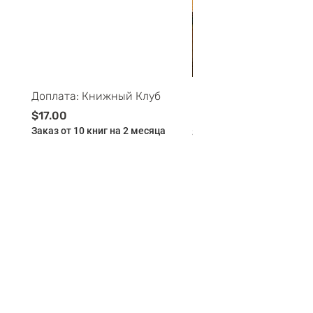
Доплата: Книжный Клуб
Майские ПриклюЧтени
Буклей - 11-12 лет - 
Цена
$17.00
Заказ от 10 книг на 2 месяца
Цена
$175.00
Заказ от 10 книг на 2 мес
Добавить в корзину
Добавить в корзи
BILINGUAL
CLUB
BOOKLYA -