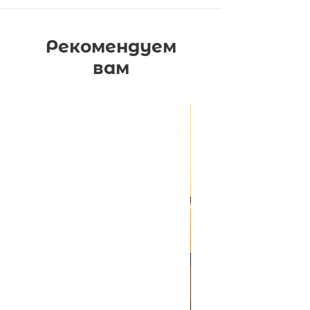
его отправили в деревню - на всё
лето. Он ещё никогда не оставался
один так надолго - ему ведь всего
Рекомендуем
семь!
С новой бабушкой очень страшно.
вам
Она ведет себя так, как будто
Никита уже совсем взрослый. Но
именно потому с ней так здорово
разговаривать, мечтать и смотреть
на звезды с крыши. И однажды
бабушка открывает Никите свою
тайну: оказывается, она знает, как
добраться до моря.
Для младшего и среднего
школьного возраста.