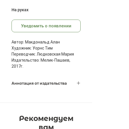
На руках
Уведомить о появлении
Автор: Макдональд Алан
Художник: Уорнс Тим
Переводчик: Людковская Мария
Издательство: Мелик-Пашаев,
2017г.
Страниц: 32
Размеры: 209x258x2 мм
Аннотация от издательства
Масса: 178 г
В небольшой норке за шкафом жил
мышонок по имени Тихоня. Он был
пугливой мышкой, мышкой-
трусишкой, домоседом-мышкой.
Рекомендуем
Больше всего на свете Тихоня
боялся огромного рыжего кота.
вам