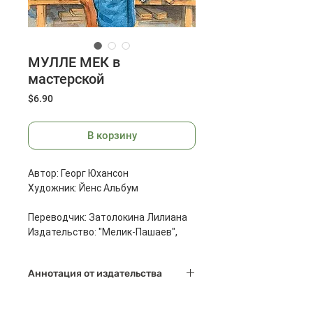
МУЛЛЕ МЕК в
мастерской
Цена
$6.90
В корзину
Автор: Георг Юхансон
Художник: Йенс Альбум
Переводчик: Затолокина Лилиана
Издательство: "Мелик-Пашаев",
Москва, 2019г.
Масса: 330 г
Аннотация от издательства
Размеры: 266х205х10 мм
Мулле Мек - механик и мастер на
Страниц: 36