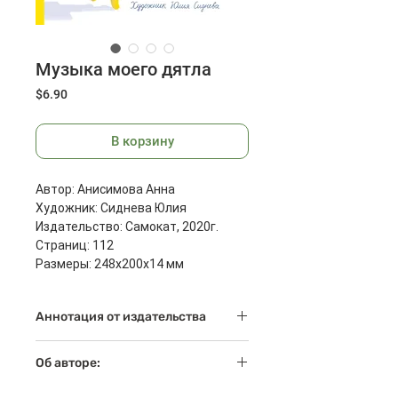
Музыка моего дятла
Цена
$6.90
В корзину
Автор: Анисимова Анна
Художник: Сиднева Юлия
Издательство: Самокат, 2020г.
Страниц: 112
Размеры: 248x200x14 мм
Масса: 492 г
Аннотация от издательства
Эта книга говорит с нами об очень
Об авторе:
серьёзных вещах так, как умеет
только Аня Анисимова:
Анна Анисимова — автор более 10