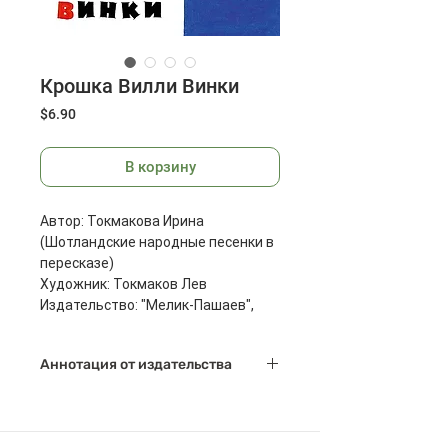
Крошка Вилли Винки
Цена
$6.90
В корзину
Автор: Токмакова Ирина
(Шотландские народные песенки в
пересказе)
Художник: Токмаков Лев
Издательство: "Мелик-Пашаев",
Москва, 2016г.
Масса: 108 г
Аннотация от издательства
Размеры: 215х280 мм
Страниц: 12
Шотландские народные песенки в
пересказе Ирины Токмаковой
остроумны и забавны, в них нет