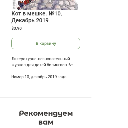
Кот в мешке. №10,
Декабрь 2019
Цена
$3.90
В корзину
Литературно-познавательный
журнал для детей билингвов. 6+
Номер 10, декабрь 2019 года.
Все про Новый год! Как встречают
Новый в разных странах, что едят,
откуда у нас Старый Новый год и
конечно самые новогодние
Рекомендуем
рецепты.
вам