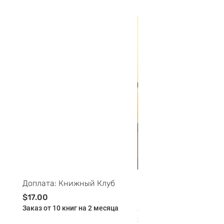
Доплата: Книжный Клуб
Майские ПриклюЧтени
Буклей - 11-12 лет - 
Цена
$17.00
Заказ от 10 книг на 2 месяца
Цена
$175.00
Заказ от 10 книг на 2 мес