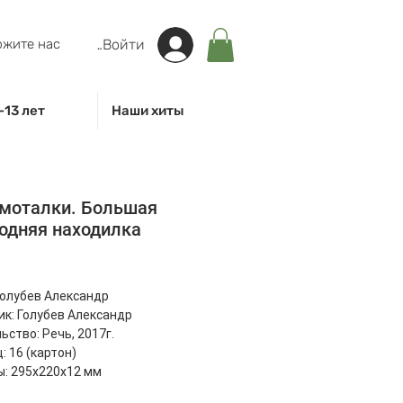
жите нас
Войти
-13 лет
Наши хиты
-моталки. Большая
одняя находилка
на
Голубев Александр
к: Голубев Александр
ьство: Речь, 2017г.
: 16 (картон)
: 295x220x12 мм
40 г