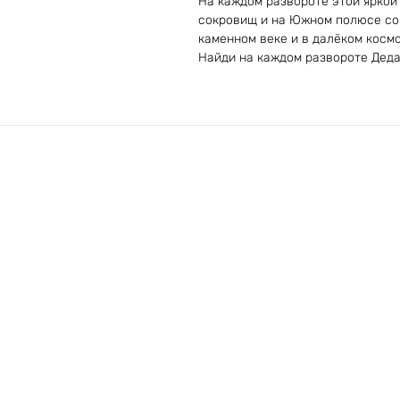
На каждом развороте этой яркой 
сокровищ и на Южном полюсе сов
каменном веке и в далёком косм
Найди на каждом развороте Деда 