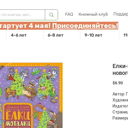
Поддер
FAQ
Книжный клуб
тартует 4 мая!
Присоединяйтесь!
4-6 лет
6-8 лет
9-10 лет
11
Елки
новог
Це
$6.90
Автор: 
Художни
Издател
Страниц
Размеры
Масса: 4