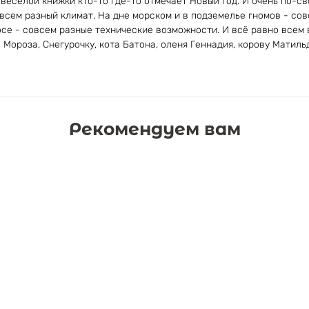
весёлой книжки кто-то где-то отмечает Новый год. И очень по-с
сем разный климат. На дне морском и в подземелье гномов - сов
осе - совсем разные технические возможности. И всё равно всем 
Мороза, Снегурочку, кота Батона, оленя Геннадия, корову Матильд
Рекомендуем вам