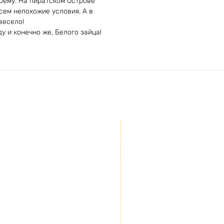
воему. На пиратском Острове
сем непохожие условия. А в
весело!
у и конечно же, Белого зайца!