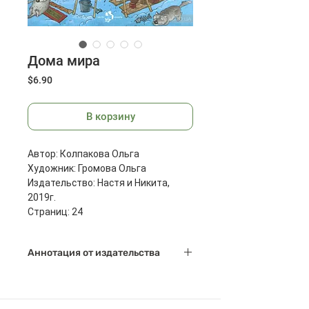
Дома мира
Цена
$6.90
В корзину
Автор: Колпакова Ольга
Художник: Громова Ольга
Издательство: Настя и Никита,
2019г.
Страниц: 24
Размеры: 270x210x2 мм
Масса: 92 г
Аннотация от издательства
Каких только домов на свете не
бывает!
В России - бревенчатые избы, в