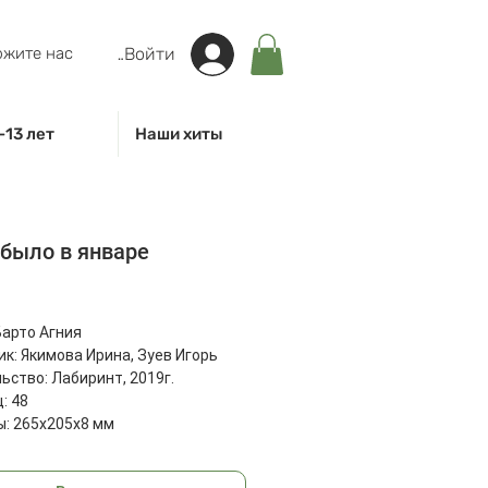
жите нас
Войти
-13 лет
Наши хиты
было в январе
на
Барто Агния
к: Якимова Ирина, Зуев Игорь
ьство: Лабиринт, 2019г.
: 48
: 265x205x8 мм
32 г