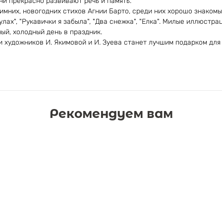
ни прекрасно развивают речь и память.
зимних, новогодних стихов Агнии Барто, среди них хорошо знакомые
улах", "Рукавички я забыла", "Два снежка", "Елка". Милые иллюстр
й, холодный день в праздник.
 художников И. Якимовой и И. Зуева станет лучшим подарком для
Рекомендуем вам