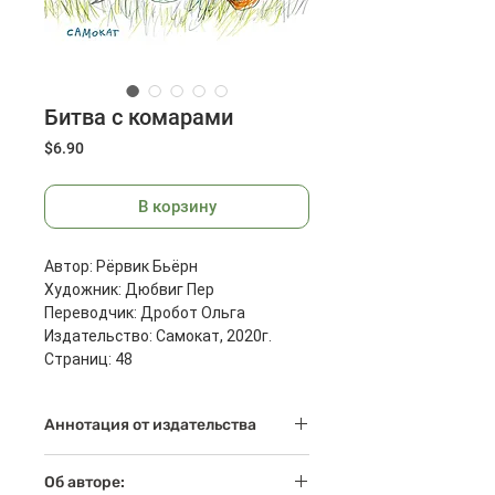
Битва с комарами
Цена
$6.90
В корзину
Автор: Рёрвик Бьёрн
Художник: Дюбвиг Пер
Переводчик: Дробот Ольга
Издательство: Самокат, 2020г.
Страниц: 48
Размеры: 210х297x10 мм
Масса: 400 г
Аннотация от издательства
Лето — комариная пора, просто
Об авторе:
спасу нет от этих кровопийц. Вот и