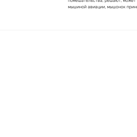
помешательства, решают, может 
мышиной авиации, мышонок прини