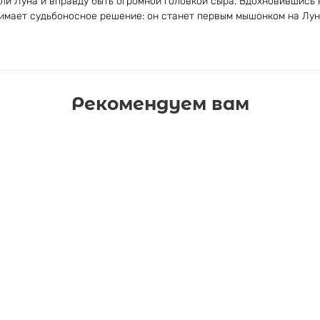
ли Луна и вправду быть огромной головкой сыра. Вдохновившись
мает судьбоносное решение: он станет первым мышонком на Лун
Рекомендуем вам