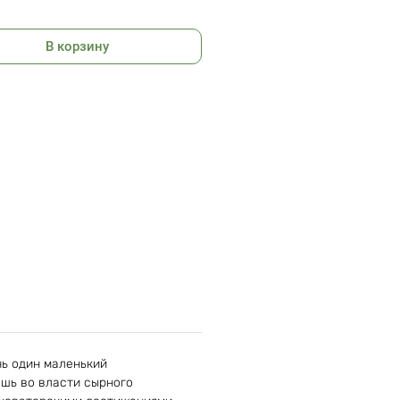
ьство: Поляндрия
ания: 2016
В корзину
 28x21.40 cм
30 г
чь один маленький
ошь во власти сырного