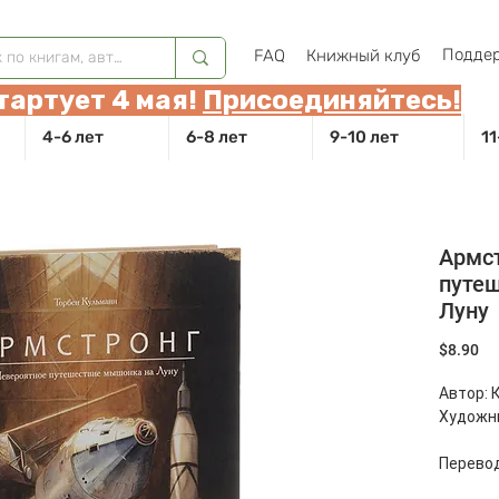
Поддер
FAQ
Книжный клуб
тартует 4 мая!
Присоединяйтесь!
4-6 лет
6-8 лет
9-10 лет
11
Армст
путе
Луну
Це
$8.90
Автор: 
Художни
Перевод