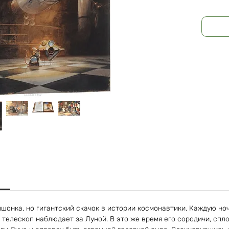
Издател
Год изд
Формат:
Масса: 6
шонка, но гигантский скачок в истории космонавтики. Каждую но
телескоп наблюдает за Луной. В это же время его сородичи, спл