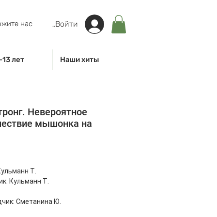
жите нас
Войти
-13 лет
Наши хиты
ронг. Невероятное
шествие мышонка на
на
Кульманн Т.
к: Кульманн Т.
чик: Сметанина Ю.