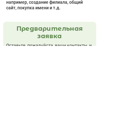
например, создание филиала, общий
сайт, покупка имени и т.д.
Предварительная
заявка
Оставьте, пожалуйста, ваши контакты, и
я свяжусь с вами очень быстро.
Опишите подробнее вашу ситуацию