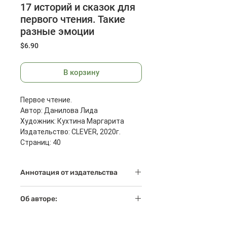
17 историй и сказок для
первого чтения. Такие
разные эмоции
Цена
$6.90
В корзину
Первое чтение.
Автор: Данилова Лида
Художник: Кухтина Маргарита
Издательство: CLEVER, 2020г.
Страниц: 40
Размеры: 212x212x7 мм
Масса: 227 г
Аннотация от издательства
Книга «17 историй и сказок для
Об авторе:
первого чтения. Такие разные
эмоции» поможет сделать малышу
Лида Данилова — один из наших
первые шаги к чтению, а также