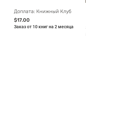
Доплата: Книжный Клуб
Майские ПриклюЧтени
Буклей - 11-12 лет - 
Цена
$17.00
Заказ от 10 книг на 2 месяца
Цена
$175.00
Заказ от 10 книг на 2 мес
Добавить в корзину
Добавить в корзи
BILINGUAL
CLUB
BOOKLYA -
NON-PROFIT
booklya.lib@gmail.com
+1 (971) 325-79-13
Portland, OR,
97229