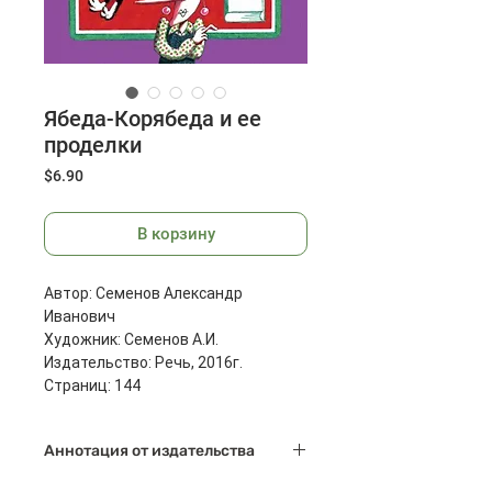
Ябеда-Корябеда и ее
проделки
Цена
$6.90
В корзину
Автор: Семенов Александр
Иванович
Художник: Семенов А.И.
Издательство: Речь, 2016г.
Страниц: 144
Размеры: 236x175x13 мм
Масса: 368 г
Аннотация от издательства
Как же мешает добрый и умный