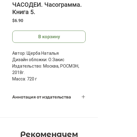
ЧАСОДЕИ. Часограмма.
Книга 5.
Цена
$6.90
В корзину
Автор: Щерба Наталья
Дизайн обложки: О.Закис
Издательство: Москва, РОСМЭН,
2018г.
Масса: 720 г
Размеры: 22 x 16.5 x 3 см
Аннотация от издательства
Страниц: 416
Часодейный мир волнуется:
Астрагор, враг эфларских
часовщиков, вернулся и жаждет
мстить. Нортон Огнев бросил ему
Рекомендуем
вызов, Василиса хочет помочь