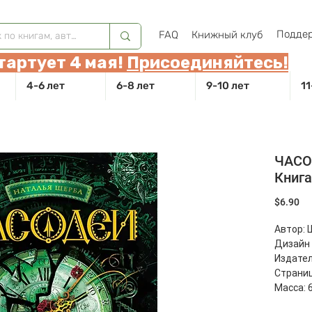
Поддер
FAQ
Книжный клуб
тартует 4 мая!
Присоединяйтесь!
4-6 лет
6-8 лет
9-10 лет
11
ЧАСО
Книга
Це
$6.90
Автор: 
Дизайн 
Издател
Страниц
Масса: 6
Размеры: