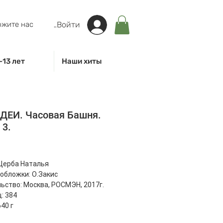
жите нас
Войти
-13 лет
Наши хиты
ДЕИ. Часовая Башня.
 3.
на
Щерба Наталья
обложки: О.Закис
ьство: Москва, РОСМЭН, 2017г.
: 384
40 г
 22 x 16.5 x 2.8 см