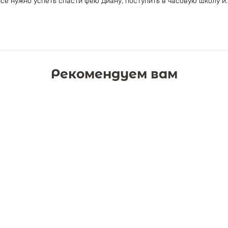
се нужно успеть спасти фею Диану, поступить в часовую школу и..
Рекомендуем вам