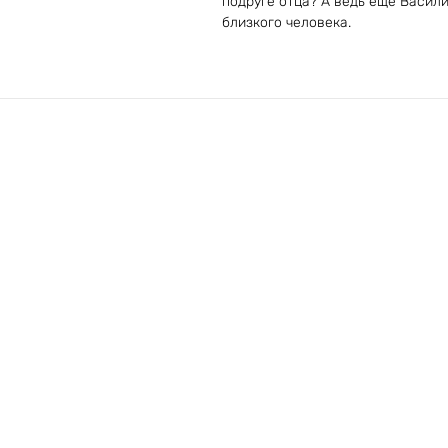
подруге отца? А ведь еще Васили
близкого человека.