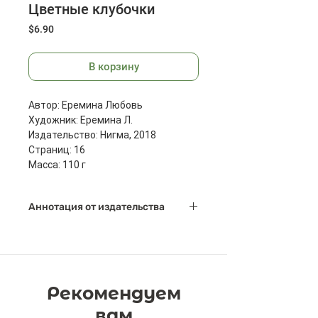
Цветные клубочки
Цена
$6.90
В корзину
Автор: Еремина Любовь
Художник: Еремина Л.
Издательство: Нигма, 2018
Страниц: 16
Масса: 110 г
Размеры: 146x146x7мм
Аннотация от издательства
В книжке "Цветные клубочки" всё,
как у бабушки в деревне: во дворе
затеяли спор несмышлёные
козлята, в старой галоше
Рекомендуем
спрятался кто-то страшный, а на
птичьем дворе переполох -
вам