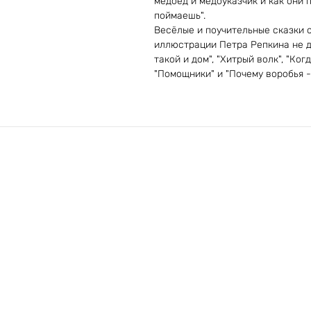
медоед и медоуказчик и как они 
поймаешь".
Весёлые и поучительные сказки о
иллюстрации Петра Репкина не да
такой и дом", "Хитрый волк", "Ко
"Помощники" и "Почему воробья 