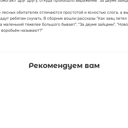
помогают друг другу, откуда произошло выражение "за двумя зайц
 лесных обитателях отличаются простотой и ясностью слога, а в
дут ребятам скучать. В сборник вошли рассказы "Как заяц летел н
гда маленький тяжелее большого бывает", "За двумя зайцами", "Новог
- воробьём называют?"
Рекомендуем вам