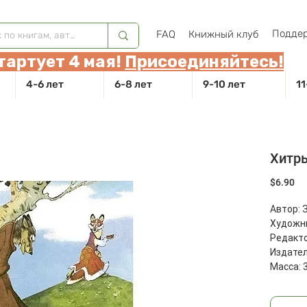
Поддер
FAQ
Книжный клуб
тартует 4 мая!
Присоединяйтесь!
4-6 лет
6-8 лет
9-10 лет
11
Хитр
Це
$6.90
Автор: 
Художни
Редакто
Издател
Масса: 3
Размеры