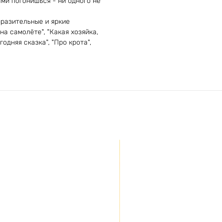
ами погонишься - ни одного не
ыразительные и яркие
а самолёте", "Какая хозяйка,
одняя сказка", "Про крота",