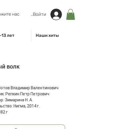
жите нас
Войти
-13 лет
Наши хиты
ый волк
на
Зотов Владимир Валентинович
к: Репкин Петр Петрович
р: Зимарина Н. А.
ьство: Нигма, 2014 г.
82 г
: 275x216x8 мм