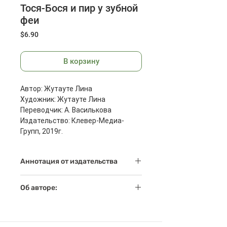
Тося-Бося и пир у зубной
феи
Цена
$6.90
В корзину
Автор: Жутауте Лина
Художник: Жутауте Лина
Переводчик: А. Василькова
Издательство: Клевер-Медиа-
Групп, 2019г.
Страниц: 40
Размеры: 220x10x220 мм
Аннотация от издательства
Масса: 233 г
"Тося-Бося и пир у Зубной феи" -
Об авторе:
книжка для малышей, которые так
не любят чистить зубки. А еще -
Лина Жутауте — известная
это самая новая история о
литовская художница и
любимице детей Тосе-Босе!