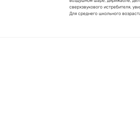
воздушном шаре, дирижабле, дел
сверхзвукового истребителя, уви
Для среднего школьного возраст