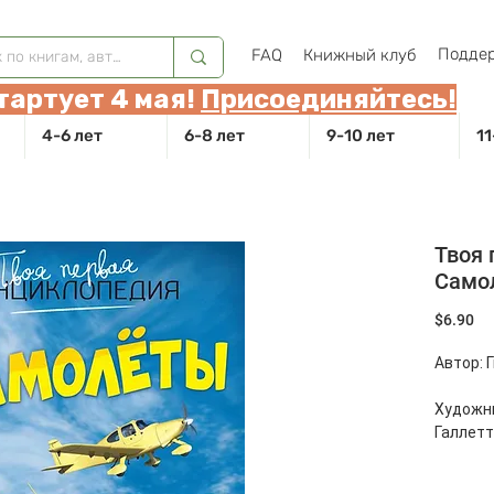
Поддер
FAQ
Книжный клуб
тартует 4 мая!
Присоединяйтесь!
4-6 лет
6-8 лет
9-10 лет
11
Твоя 
Само
Це
$6.90
Автор: 
Художни
Галлетт
Перевод