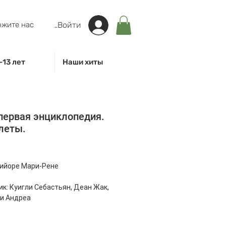
жите нас
Войти
-13 лет
Наши хиты
первая энциклопедия.
леты.
на
Гийоре Мари-Рене
к: Куигли Себастьян, Деан Жак,
и Андреа
чик: Амченков Юрий