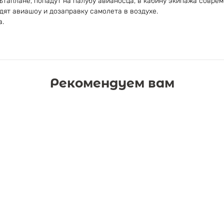
ьтаплане, попадут на палубу авианосца, в кабину экипажа совре
дят авиашоу и дозаправку самолета в воздухе.
а.
Рекомендуем вам