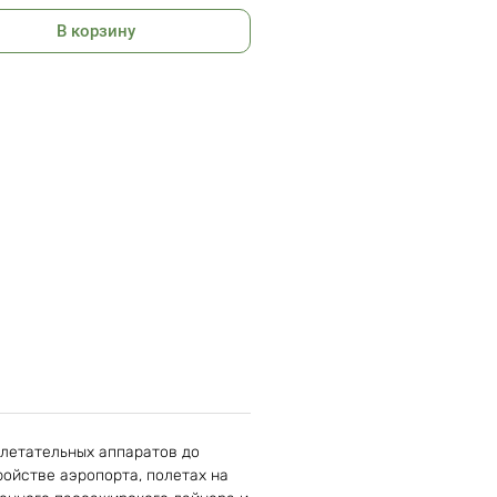
В корзину
ор: Семенова Марина
ьство: Махаон, 2016 г.
: 128
60 г
: 226x188x12 мм
 летательных аппаратов до
ройстве аэропорта, полетах на