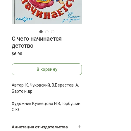
С чего начинается
детство
Цена
$6.90
В корзину
Автор: К. Чуковский, В.Берестов, А.
Барто и др
Художник:Кузнецова Н.В, Горбушин
О.Ю.
Издательство: Самовар, 2015 г.
Аннотация от издательства