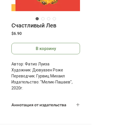
Счастливый Лев
Цена
$6.90
В корзину
Автор: Фатио Луиза
Художник: Дювуазен Роже
Переводчик: Гурвиц Михаил
Издательство: "Мелик-Пашаев",
2020г.
Масса: 436 г
Размеры: 268x206x12 мм
Аннотация от издательства
Страниц: 64
В книгу «Счастливый Лев» вошли
две истории о приключениях
милого и дружелюбного льва,