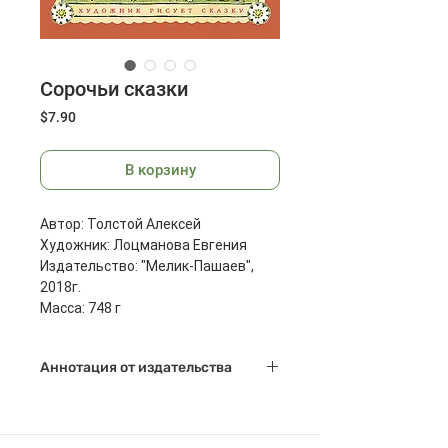
Сорочьи сказки
Цена
$7.90
В корзину
Автор: Толстой Алексей
Художник: Лоцманова Евгения
Издательство: "Мелик-Пашаев",
2018г.
Масса: 748 г
Размеры: 300x227x15 мм
Страниц: 136
Аннотация от издательства
«Сорочьи сказки» имеют свой
неповторимый авторский,
«толстовский», стиль. Их