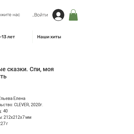
жите нас
Войти
-13 лет
Наши хиты
е сказки. Спи, моя
сть
на
Ульева Елена
ьство: CLEVER, 2020г.
: 40
: 212x212x7 мм
27 г