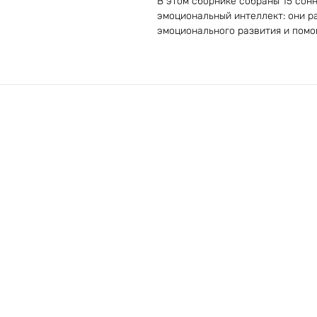
В этом сборнике собраны 15 сонн
эмоциональный интеллект: они р
эмоционального развития и помог