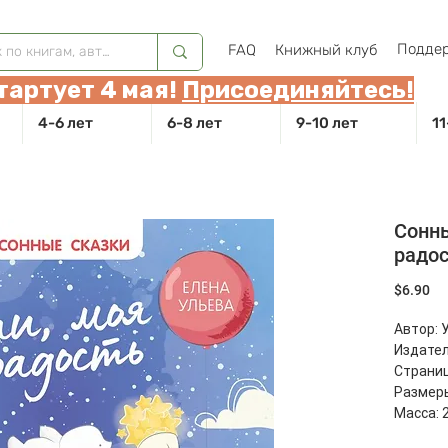
Поддер
FAQ
Книжный клуб
тартует 4 мая!
Присоединяйтесь!
4-6 лет
6-8 лет
9-10 лет
11
Сонны
радо
Це
$6.90
Автор: 
Издател
Страниц
Размеры
Масса: 2