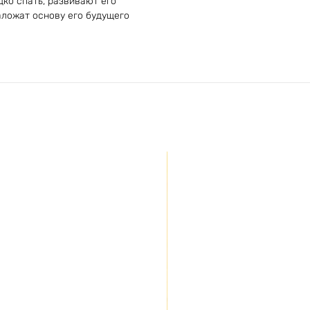
дко спать, развивают его
аложат основу его будущего