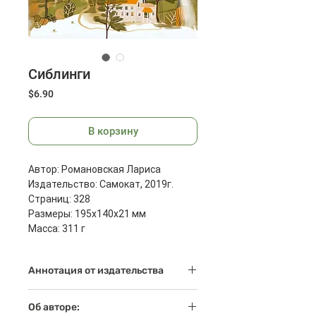
Сиблинги
Цена
$6.90
В корзину
Автор: Романовская Лариса
Издательство: Самокат, 2019г.
Страниц: 328
Размеры: 195x140x21 мм
Масса: 311 г
Аннотация от издательства
Шестиклассник Женька попадает в
Об авторе:
эксперимент. Девять детей и