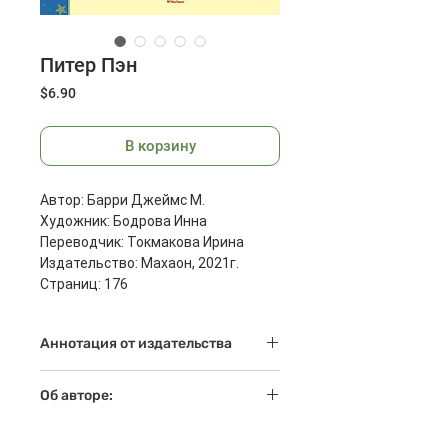
Питер Пэн
Цена
$6.90
В корзину
Автор: Барри Джеймс М.
Художник: Бодрова Инна
Переводчик: Токмакова Ирина
Издательство: Махаон, 2021г.
Страниц: 176
Размеры: 243x202x15 мм
Масса: 475 г
Аннотация от издательства
"Питер Пэн" - это волшебная
Об авторе:
история о летающем мальчике,
который совсем не хотел
Джеймс Барри — шотландский
взрослеть.