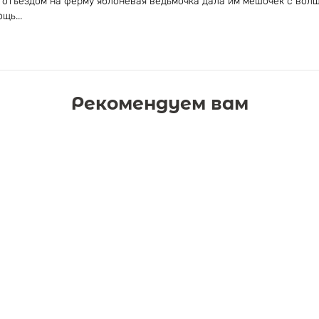
 отъездом на ферму яблоневая ведьмочка дала им мешочек с вол
щь...
Рекомендуем вам