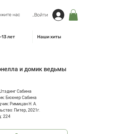
жите нас
Войти
-13 лет
Наши хиты
онелла и домик ведьмы
на
Штэдинг Сабина
к: Бюхнер Сабина
чик: Римицан Н. А.
ьство: Питер, 2021г.
: 224
: 207x134x21 мм
54 г