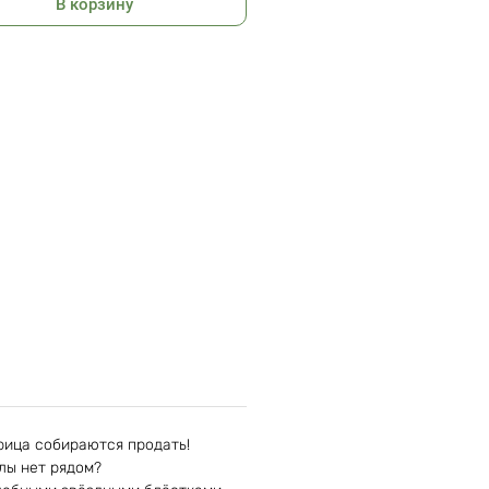
В корзину
рица собираются продать!
лы нет рядом?