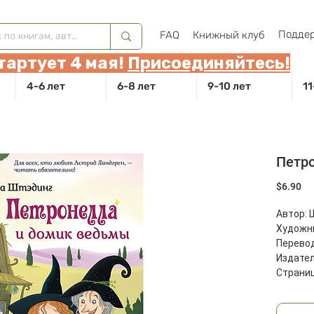
Поддер
FAQ
Книжный клуб
тартует 4 мая!
Присоединяйтесь!
4-6 лет
6-8 лет
9-10 лет
11
Петр
Це
$6.90
Автор: 
Художни
Перевод
Издател
Страниц
Размеры
Масса: 2