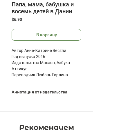
Папа, мама, бабушка и
восемь детей в Дании
Цена
$6.90
В корзину
Автор Анне-Катрине Вестли
Год выпуска 2016
Издательства Махаон, Азбука-
Аттикус
Переводчик Любовь Горлина
Иллюстратор Наталья Кучеренко
Формат издания 205x240 мм
Аннотация от издательства
Масса: 595 г.
Помните замечательную книжку
"Папа, мама, бабушка, восемь
детей и грузовик"? Ну так вот:
Рекомендуем
теперь у вас в руках новый