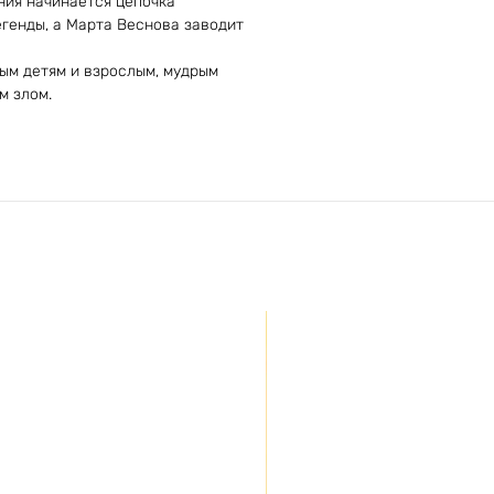
ения начинается цепочка
егенды, а Марта Веснова заводит
ым детям и взрослым, мудрым
м злом.