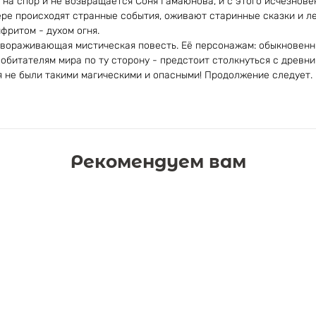
т на спор и не возвращается Соня Гамаюнова, и с этого исчезнов
ере происходят странные события, оживают старинные сказки и л
фритом - духом огня.
авораживающая мистическая повесть. Её персонажам: обыкновенн
 обитателям мира по ту сторону - предстоит столкнуться с древни
 не были такими магическими и опасными! Продолжение следует.
Рекомендуем вам