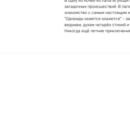
В одну из ночей из палаты уходи
загадочных происшествий. В лаг
знакомство с самым настоящим и
"Однажды кажется окажется" - з
ведьмам, духам четырёх стихий и
Никогда ещё летние приключения