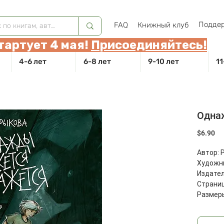
Поддер
FAQ
Книжный клуб
тартует 4 мая!
Присоединяйтесь!
4-6 лет
6-8 лет
9-10 лет
11
Одна
Це
$6.90
Автор: 
Художни
Издател
Страниц
Размеры
Масса: 4