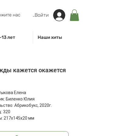
жите нас
Войти
-13 лет
Наши хиты
жды кажется окажется
на
Рыкова Елена
к: Биленко Юлия
ьство: Абрикобукс, 2020г.
: 320
: 217х145х20 мм
50 г