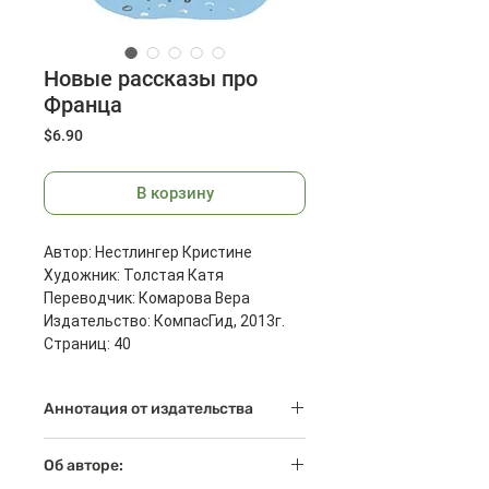
Новые рассказы про
Франца
Цена
$6.90
В корзину
Автор: Нестлингер Кристине
Художник: Толстая Катя
Переводчик: Комарова Вера
Издательство: КомпасГид, 2013г.
Страниц: 40
Размеры: 207x175x7 мм
Масса: 188 г
Аннотация от издательства
В этой книжке классика
Об авторе:
австрийской детской литературы